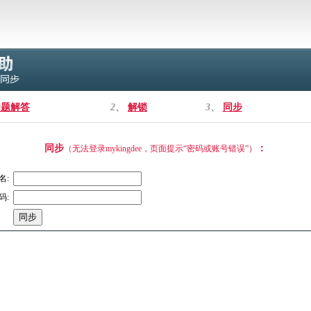
问题解答
2、
解锁
3、
同步
同步
：
（无法登录mykingdee，页面提示“密码或账号错误”）
名:
码: