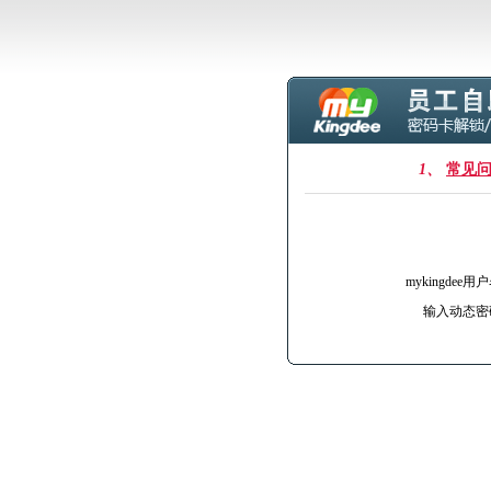
1、
常见
mykingdee用户
输入动态密